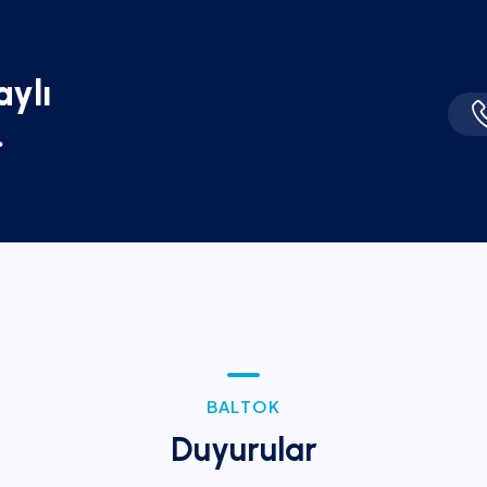
a
y
l
ı
.
B
A
L
T
O
K
D
u
y
u
r
u
l
a
r