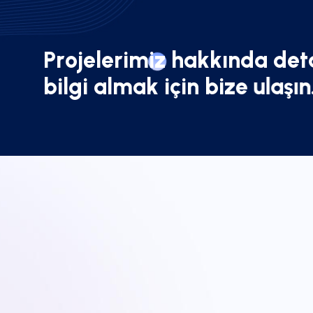
P
r
o
j
e
l
e
r
i
m
i
z
h
a
k
k
ı
n
d
a
d
e
t
b
i
l
g
i
a
l
m
a
k
i
ç
i
n
b
i
z
e
u
l
a
ş
ı
n