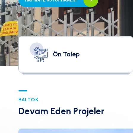
Ön Talep
B
A
L
T
O
K
D
e
v
a
m
E
d
e
n
P
r
o
j
e
l
e
r