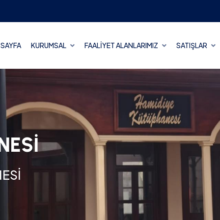
 SAYFA
KURUMSAL
FAALİYET ALANLARIMIZ
SATIŞLAR
NESİ
K HİZMET
NESİ