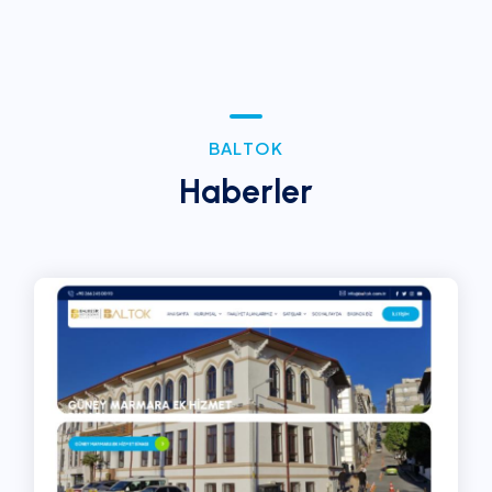
B
A
L
T
O
K
H
a
b
e
r
l
e
r