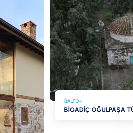
BALTOK
BİGADİÇ OĞULPAŞA T